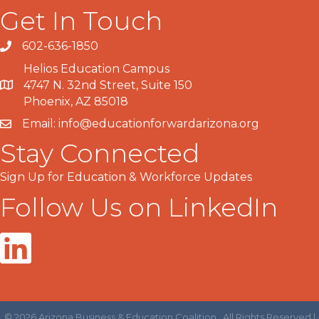
Get In Touch
602-636-1850
Phone number
Helios Education Campus
4747 N. 32nd Street, Suite 150
Map
Phoenix, AZ 85018
Email:
info@educationforwardarizona.org
email
Stay Connected
Sign Up for Education & Workforce Updates
Follow Us on LinkedIn
©
2026
Arizona Business & Education Coalition.
All Rights Reserved |